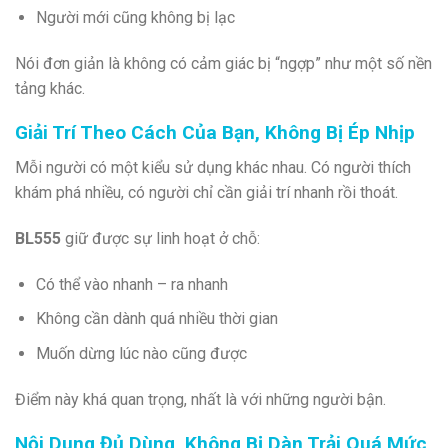
Người mới cũng không bị lạc
Nói đơn giản là không có cảm giác bị “ngợp” như một số nền
tảng khác.
Giải Trí Theo Cách Của Bạn, Không Bị Ép Nhịp
Mỗi người có một kiểu sử dụng khác nhau. Có người thích
khám phá nhiều, có người chỉ cần giải trí nhanh rồi thoát.
BL555
giữ được sự linh hoạt ở chỗ:
Có thể vào nhanh – ra nhanh
Không cần dành quá nhiều thời gian
Muốn dừng lúc nào cũng được
Điểm này khá quan trọng, nhất là với những người bận.
Nội Dung Đủ Dùng, Không Bị Dàn Trải Quá Mức