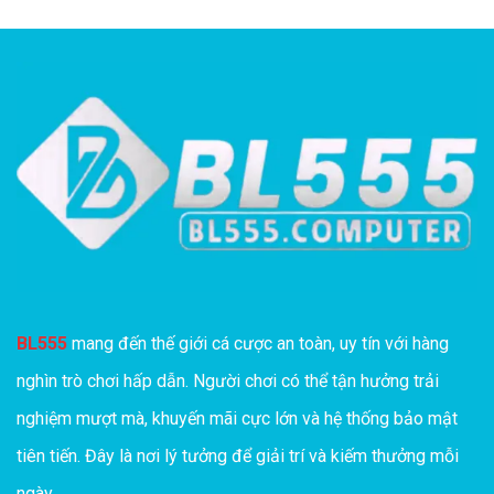
BL555
mang đến thế giới cá cược an toàn, uy tín với hàng
nghìn trò chơi hấp dẫn. Người chơi có thể tận hưởng trải
nghiệm mượt mà, khuyến mãi cực lớn và hệ thống bảo mật
tiên tiến. Đây là nơi lý tưởng để giải trí và kiếm thưởng mỗi
ngày.