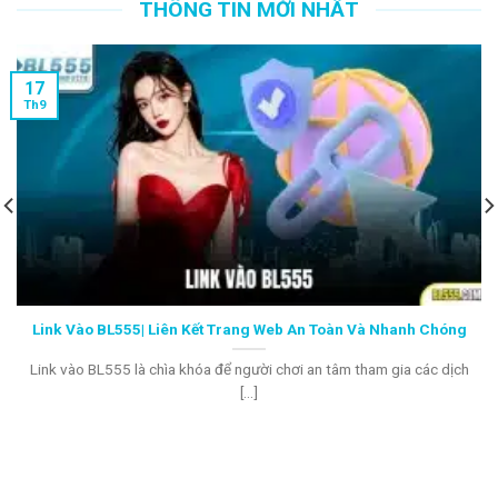
THÔNG TIN MỚI NHẤT
17
Th9
Link Vào BL555| Liên Kết Trang Web An Toàn Và Nhanh Chóng
Link vào BL555 là chìa khóa để người chơi an tâm tham gia các dịch
[...]