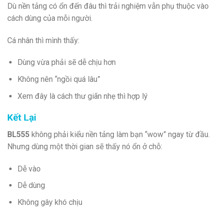
Dù nền tảng có ổn đến đâu thì trải nghiệm vẫn phụ thuộc vào
cách dùng của mỗi người.
Cá nhân thì mình thấy:
Dùng vừa phải sẽ dễ chịu hơn
Không nên “ngồi quá lâu”
Xem đây là cách thư giãn nhẹ thì hợp lý
Kết Lại
BL555
không phải kiểu nền tảng làm bạn “wow” ngay từ đầu.
Nhưng dùng một thời gian sẽ thấy nó ổn ở chỗ:
Dễ vào
Dễ dùng
Không gây khó chịu