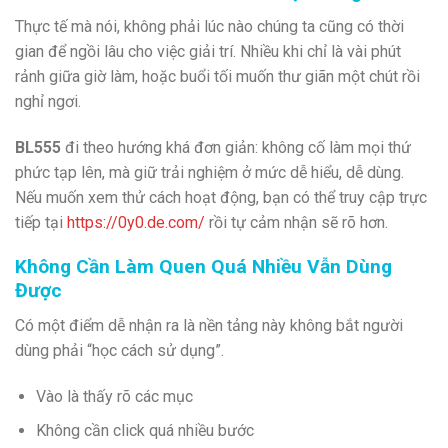
Thực tế mà nói, không phải lúc nào chúng ta cũng có thời
gian để ngồi lâu cho việc giải trí. Nhiều khi chỉ là vài phút
rảnh giữa giờ làm, hoặc buổi tối muốn thư giãn một chút rồi
nghỉ ngơi.
BL555
đi theo hướng khá đơn giản: không cố làm mọi thứ
phức tạp lên, mà giữ trải nghiệm ở mức dễ hiểu, dễ dùng.
Nếu muốn xem thử cách hoạt động, bạn có thể truy cập trực
tiếp tại
https://0y0.de.com/
rồi tự cảm nhận sẽ rõ hơn.
Không Cần Làm Quen Quá Nhiều Vẫn Dùng
Được
Có một điểm dễ nhận ra là nền tảng này không bắt người
dùng phải “học cách sử dụng”.
Vào là thấy rõ các mục
Không cần click quá nhiều bước