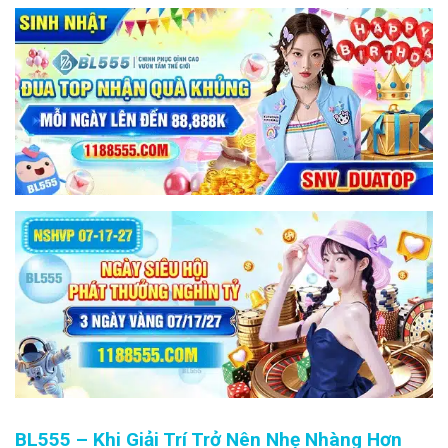
BL555 – Khi Giải Trí Trở Nên Nhẹ Nhàng Hơn