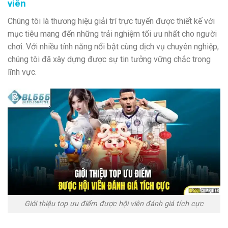
viên
Chúng tôi là thương hiệu giải trí trực tuyến được thiết kế với
mục tiêu mang đến những trải nghiệm tối ưu nhất cho người
chơi. Với nhiều tính năng nổi bật cùng dịch vụ chuyên nghiệp,
chúng tôi đã xây dựng được sự tin tưởng vững chắc trong
lĩnh vực.
Giới thiệu top ưu điểm được hội viên đánh giá tích cực