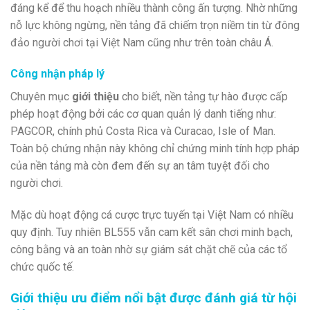
đáng kể để thu hoạch nhiều thành công ấn tượng. Nhờ những
nỗ lực không ngừng, nền tảng đã chiếm trọn niềm tin từ đông
đảo người chơi tại Việt Nam cũng như trên toàn châu Á.
Công nhận pháp lý
Chuyên mục
giới thiệu
cho biết, nền tảng tự hào được cấp
phép hoạt động bởi các cơ quan quản lý danh tiếng như:
PAGCOR, chính phủ Costa Rica và Curacao, Isle of Man.
Toàn bộ chứng nhận này không chỉ chứng minh tính hợp pháp
của nền tảng mà còn đem đến sự an tâm tuyệt đối cho
người chơi.
Mặc dù hoạt động cá cược trực tuyến tại Việt Nam có nhiều
quy định. Tuy nhiên BL555 vẫn cam kết sân chơi minh bạch,
công bằng và an toàn nhờ sự giám sát chặt chẽ của các tổ
chức quốc tế.
Giới thiệu ưu điểm nổi bật được đánh giá từ hội