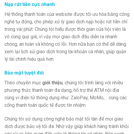
Nạp rút tiền cực nhanh
Hệ thống thanh toán của website được tối ưu hóa bằng công
nghệ tự động, cho phép xử lý giao dịch nạp hoặc rút tiền chỉ
trong vài phút. Chúng tôi hiểu được thời gian của hội viên là
vô cùng quý giá, vì vậy mọi giao dịch đều diễn ra nhanh
chóng, an toàn và không có lỗi. Hơn nữa bạn có thể dễ dàng
xem lại lịch sử giao dịch trong tài khoản cá nhân, giúp quản
lý tài chính hiệu quả hơn.
Bảo mật tuyệt đối
Theo chuyên mục
giới thiệu
, chúng tôi trình làng với nhiều
phương thức thanh toán đa dạng, hỗ trợ thẻ ATM nội địa
cùng ví điện tử thông dụng như: ZaloPay, MoMo,… cùng các
cổng thanh toán quốc tế được tín nhiệm.
Chúng tôi sử dụng công nghệ bảo mật tối tân để mọi giao
dịch được bảo vệ tối đa. Nhờ vậy giúp khách hàng tránh khỏi
các rủi ro liên quan đến việc lộ thông tin cá nhân. Bên cạnh