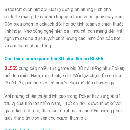
Baccarat cuốn hút bởi luật lệ đơn giản nhưng kịch tính,
roulette mang đến sự hồi hộp qua từng vòng quay may mắn.
Còn siêu phẩm blackjack đòi hỏi sự tính toán và chiến thuật
linh hoạt. Nhờ công nghệ hiện đại, nhà cái còn mang đến trải
nghiệm casino trực tuyến chất lượng cao, hình ảnh sắc nét
và âm thanh sống động.
Giới thiệu sảnh game bài 3D hấp dẫn tại BL555
BL555
cung cấp nhiều tựa game bài 3D nổi tiếng như Poker,
tiến lên miền Nam, mậu binh, xì tố. Mỗi lựa chọn đều có luật
lệ dễ hiểu, phù hợp với cả người chơi mới lẫn chuyên gia.
Với những chiến thuật đỉnh cao trong Poker hay sự giải trí
thú vị của tiến lên miền Nam,… Tất cả đều được thiết kế với
giao diện bắt mắt, thao tác mượt mà, mang đến những phút
giây thư giãn trọn vẹn cho người tham gia.