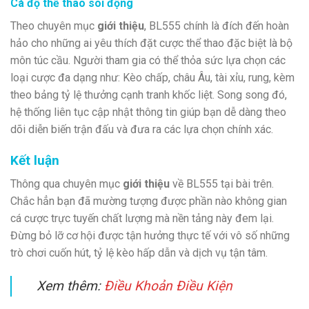
Cá độ thể thao sôi động
Theo chuyên mục
giới thiệu
, BL555 chính là đích đến hoàn
hảo cho những ai yêu thích đặt cược thể thao đặc biệt là bộ
môn túc cầu. Người tham gia có thể thỏa sức lựa chọn các
loại cược đa dạng như: Kèo chấp, châu Âu, tài xỉu, rung, kèm
theo bảng tỷ lệ thưởng cạnh tranh khốc liệt. Song song đó,
hệ thống liên tục cập nhật thông tin giúp bạn dễ dàng theo
dõi diễn biến trận đấu và đưa ra các lựa chọn chính xác.
Kết luận
Thông qua chuyên mục
giới thiệu
về BL555 tại bài trên.
Chắc hẳn bạn đã mường tượng được phần nào không gian
cá cược trực tuyến chất lượng mà nền tảng này đem lại.
Đừng bỏ lỡ cơ hội được tận hưởng thực tế với vô số những
trò chơi cuốn hút, tỷ lệ kèo hấp dẫn và dịch vụ tận tâm.
Xem thêm:
Điều Khoản Điều Kiện