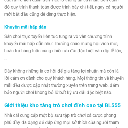
đó quy trình thanh toán được trình bày chi tiết, ngay cả người
mới bắt đầu cũng dễ dàng thực hiện.
Khuyến mãi hấp dẫn
Sân chơi trực tuyến liên tục tung ra vô vàn chương trình
khuyến mãi hấp dẫn như: Thưởng chào mừng hội viên mới,
hoàn trả hàng tuần cùng nhiều ưu đãi đặc biệt vào dịp lễ lớn,
…
Đây không những là cơ hội để gia tăng lợi nhuận mà còn là
lời cảm ơn dành cho quý khách hàng. Mọi thông tin về khuyến
mãi đều được cập nhật thường xuyên trên trang web, đảm
bảo người chơi không bỏ lỡ bất kỳ ưu đãi đặc biệt nào.
Giới thiệu kho tàng trò chơi đỉnh cao tại BL555
Nhà cái cung cấp một bộ sưu tập trò chơi cá cược phong
phú đầy đa dạng để đáp ứng mọi sở thích của người tham