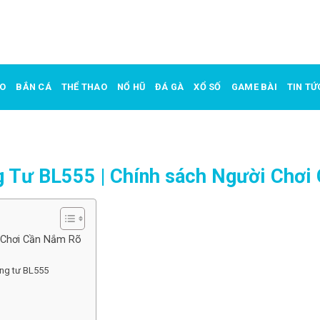
NO
BẮN CÁ
THỂ THAO
NỔ HŨ
ĐÁ GÀ
XỔ SỐ
GAME BÀI
TIN TỨ
g Tư BL555 | Chính sách Người Chơi
i Chơi Cần Nắm Rõ
êng tư BL555