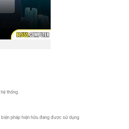
 hệ thống.
ng biện pháp hiện hữu đang được sử dụng