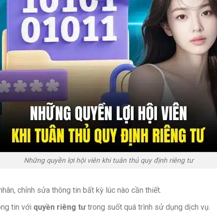
Những quyền lợi hội viên khi tuân thủ quy định riêng tư
ân, chỉnh sửa thông tin bất kỳ lúc nào cần thiết.
ng tin với
quyền riêng tư
trong suốt quá trình sử dụng dịch vụ.