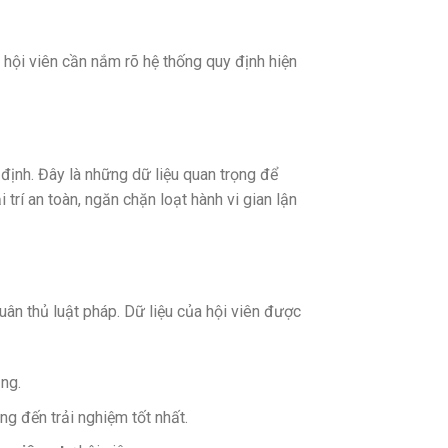
hội viên cần nắm rõ hệ thống quy định hiện
 định. Đây là những dữ liệu quan trọng để
trí an toàn, ngăn chặn loạt hành vi gian lận
uân thủ luật pháp. Dữ liệu của hội viên được
ng.
ng đến trải nghiệm tốt nhất.