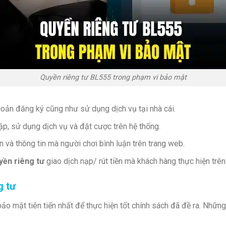
Quyền riêng tư BL555 trong phạm vi bảo mật
khoản đăng ký cũng như sử dụng dịch vụ tại nhà cái.
ập, sử dụng dịch vụ và đặt cược trên hệ thống.
n và thông tin mà người chơi bình luận trên trang web.
yền riêng tư
giao dịch nạp/ rút tiền mà khách hàng thực hiện trên
g tư
bảo mật tiên tiến nhất để thực hiện tốt chính sách đã đề ra. Nhữ