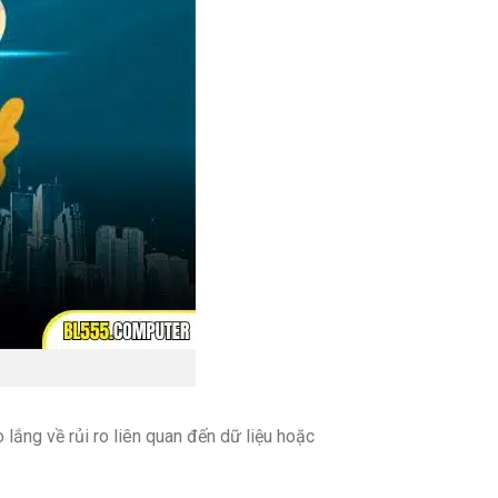
lắng về rủi ro liên quan đến dữ liệu hoặc