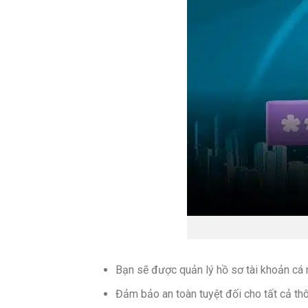
Bạn sẽ được quản lý hồ sơ tài khoản cá nh
Đảm bảo an toàn tuyệt đối cho tất cả thô