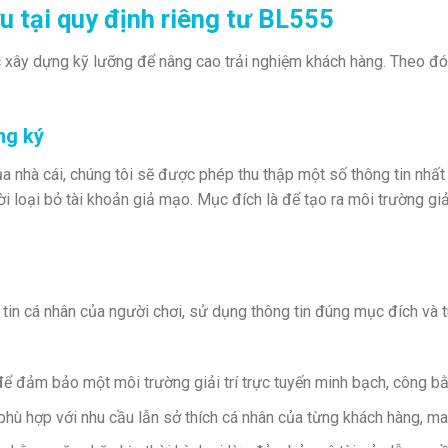
 tại quy định riêng tư BL555
xây dựng kỹ lưỡng để nâng cao trải nghiệm khách hàng. Theo đó 
ng ký
a nhà cái, chúng tôi sẽ được phép thu thập một số thông tin nhất
 loại bỏ tài khoản giả mạo. Mục đích là để tạo ra môi trường giải 
 tin cá nhân của người chơi, sử dụng thông tin đúng mục đích và t
ể đảm bảo một môi trường giải trí trực tuyến minh bạch, công bằ
phù hợp với nhu cầu lẫn sở thích cá nhân của từng khách hàng, ma