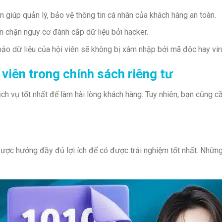
 giúp quản lý, bảo vệ thông tin cá nhân của khách hàng an toàn.
 chặn nguy cơ đánh cắp dữ liệu bởi hacker.
ảo dữ liệu của hội viên sẽ không bị xâm nhập bởi mã độc hay vir
 viên trong chính sách riêng tư
 vụ tốt nhất để làm hài lòng khách hàng. Tuy nhiên, bạn cũng cần
được hưởng đầy đủ lợi ích để có được trải nghiệm tốt nhất. Nhữn