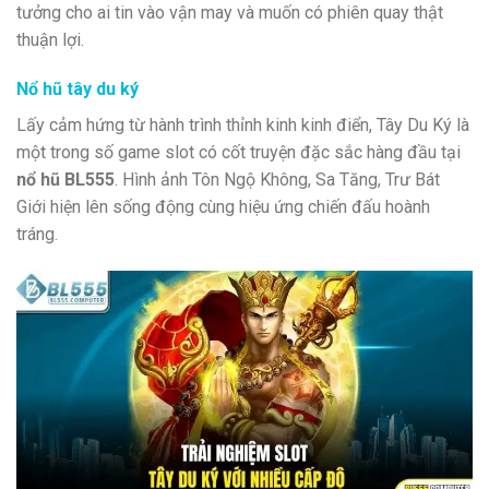
tưởng cho ai tin vào vận may và muốn có phiên quay thật
thuận lợi.
Nổ hũ tây du ký
Lấy cảm hứng từ hành trình thỉnh kinh kinh điển, Tây Du Ký là
một trong số game slot có cốt truyện đặc sắc hàng đầu tại
nổ hũ BL555
. Hình ảnh Tôn Ngộ Không, Sa Tăng, Trư Bát
Giới hiện lên sống động cùng hiệu ứng chiến đấu hoành
tráng.