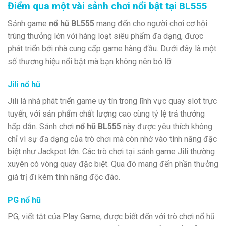
Điểm qua một vài sảnh chơi nổi bật tại BL555
Sảnh game
nổ hũ BL555
mang đến cho người chơi cơ hội
trúng thưởng lớn với hàng loạt siêu phẩm đa dạng, được
phát triển bởi nhà cung cấp game hàng đầu. Dưới đây là một
số thương hiệu nổi bật mà bạn không nên bỏ lỡ:
Jili nổ hũ
Jili là nhà phát triển game uy tín trong lĩnh vực quay slot trực
tuyến, với sản phẩm chất lượng cao cùng tỷ lệ trả thưởng
hấp dẫn. Sảnh chơi
nổ hũ BL555
này được yêu thích không
chỉ vì sự đa dạng của trò chơi mà còn nhờ vào tính năng đặc
biệt như Jackpot lớn. Các trò chơi tại sảnh game Jili thường
xuyên có vòng quay đặc biệt. Qua đó mang đến phần thưởng
giá trị đi kèm tính năng độc đáo.
PG nổ hũ
PG, viết tắt của Play Game, được biết đến với trò chơi nổ hũ