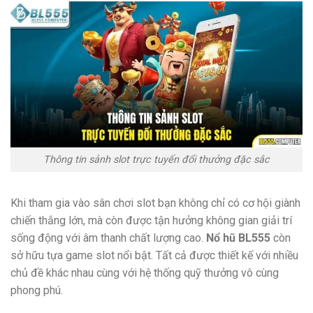
Thông tin sảnh slot trực tuyến đổi thưởng đặc sắc
Khi tham gia vào sân chơi slot bạn không chỉ có cơ hội giành
chiến thắng lớn, mà còn được tận hưởng không gian giải trí
sống động với âm thanh chất lượng cao.
Nổ hũ BL555
còn
sở hữu tựa game slot nổi bật. Tất cả được thiết kế với nhiều
chủ đề khác nhau cùng với hệ thống quỹ thưởng vô cùng
phong phú.