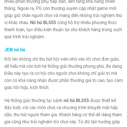
nhiều phần thưởng phụ hấp dẫn, làm tăng khả năng chiến
thắng. Ngoài ra, PG còn thường xuyên cập nhật game mới
giúp giữ chân người chơi và mang đến những trải nghiệm thú
vị khác nhau.
Nổ hũ BL555
cũng hỗ trợ nhiều phương thức
thanh toán, tạo điều kiện thuận lợi cho khách hàng trong suốt
quá trình trải nghiệm.
JDB nổ hũ
Đối tác không chỉ thu hút hội viên nhờ vào lối chơi đơn giản,
dễ hiểu mà còn bởi hệ thống giải thưởng phong phú, đa dạng.
Điều này tạo ra cơ hội cho người chơi không chỉ giải trí mà
còn có khả năng nhận được phần thưởng giá trị cao, tạo cảm
giác hồi hộp, kích thích.
Hệ thống giải thưởng tại sảnh
nổ hũ BL555
được thiết kế
đặc biệt, với các môn chơi và chương trình khuyến mãi hấp
dẫn, thu hút người tham gia. Khách hàng có thể dễ dàng tham
gia cũng như trải nghiệm trò chơi này. Từ đó tận hưởng giây