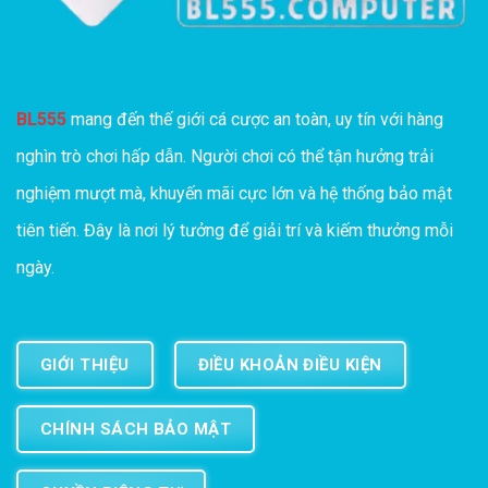
BL555
mang đến thế giới cá cược an toàn, uy tín với hàng
nghìn trò chơi hấp dẫn. Người chơi có thể tận hưởng trải
nghiệm mượt mà, khuyến mãi cực lớn và hệ thống bảo mật
tiên tiến. Đây là nơi lý tưởng để giải trí và kiếm thưởng mỗi
ngày.
GIỚI THIỆU
ĐIỀU KHOẢN ĐIỀU KIỆN
CHÍNH SÁCH BẢO MẬT