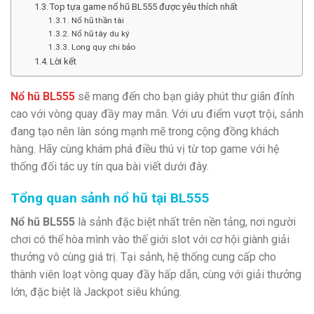
Top tựa game nổ hũ BL555 được yêu thích nhất
Nổ hũ thần tài
Nổ hũ tây du ký
Long quy chi bảo
Lời kết
Nổ hũ BL555
sẽ mang đến cho bạn giây phút thư giãn đỉnh
cao với vòng quay đầy may mắn. Với ưu điểm vượt trội, sảnh
đang tạo nên làn sóng mạnh mẽ trong cộng đồng khách
hàng. Hãy cùng khám phá điều thú vị từ top game với hệ
thống đối tác uy tín qua bài viết dưới đây.
Tổng quan sảnh nổ hũ tại BL555
Nổ hũ BL555
là sảnh đặc biệt nhất trên nền tảng, nơi người
chơi có thể hòa mình vào thế giới slot với cơ hội giành giải
thưởng vô cùng giá trị. Tại sảnh, hệ thống cung cấp cho
thành viên loạt vòng quay đầy hấp dẫn, cùng với giải thưởng
lớn, đặc biệt là Jackpot siêu khủng.