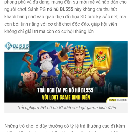
phong phú và đa dạng, mang đến sự mới mẻ và hấp dẫn cho
người chơi. Sảnh PG
nổ hũ BL555
này không chỉ thu hút
khách hàng nhờ vào giao diện đồ họa 3D cực kỳ sắc nét, mà
còn bởi tính năng với cơ chế chơi độc đáo, giúp hội viên
không chỉ giải trí mà còn có cơ hội thắng lớn.
Trải nghiệm PG nổ hũ BL555 với loạt game kinh điển
Những trò chơi ở đây thường có tỷ lệ trả thưởng cao đi kèm