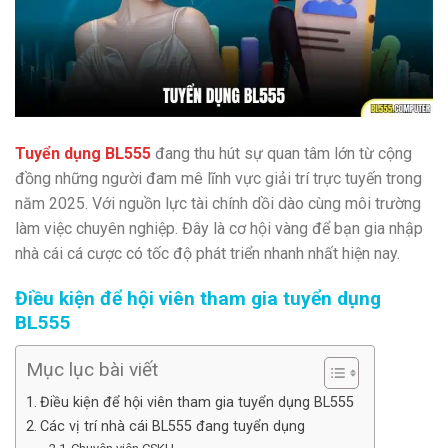
Tuyển dụng BL555
đang thu hút sự quan tâm lớn từ cộng
đồng những người đam mê lĩnh vực giải trí trực tuyến trong
năm 2025. Với nguồn lực tài chính dồi dào cùng môi trường
làm việc chuyên nghiệp. Đây là cơ hội vàng để bạn gia nhập
nhà cái cá cược có tốc độ phát triển nhanh nhất hiện nay.
Điều kiện để hội viên tham gia tuyển dụng
BL555
Mục lục bài viết
Điều kiện để hội viên tham gia tuyển dụng BL555
Các vị trí nhà cái BL555 đang tuyển dụng