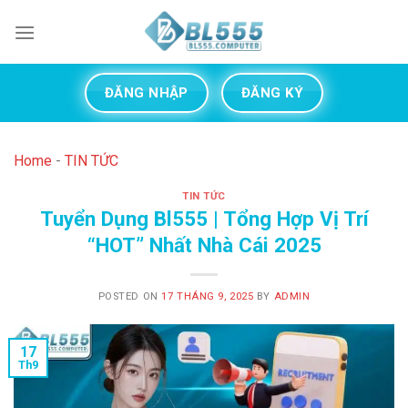
Skip
to
content
ĐĂNG NHẬP
ĐĂNG KÝ
Home
-
TIN TỨC
TIN TỨC
Tuyển Dụng Bl555 | Tổng Hợp Vị Trí
“HOT” Nhất Nhà Cái 2025
POSTED ON
17 THÁNG 9, 2025
BY
ADMIN
17
Th9