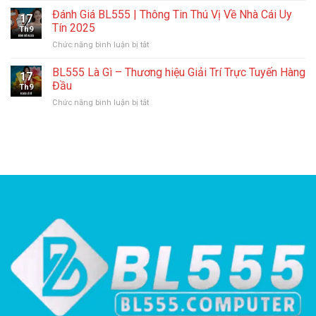
|
Nhanh
Có
Đánh Giá BL555 | Thông Tin Thú Vị Về Nhà Cái Uy
Lý
Chóng
17
Uy
Giải
Tín 2025
Th9
Tín
Chi
ở
Chức năng bình luận bị tắt
Không|
Tiết
Đánh
Giải
Lời
Giá
BL555 Là Gì – Thương hiệu Giải Trí Trực Tuyến Hàng
Đáp
Đồn
17
BL555
Qua
Đầu
Thật
Th9
|
Minh
Hư
ở
Chức năng bình luận bị tắt
Thông
Chứng
BL555
Tin
Cụ
Là
Thú
Thể
Gì
Vị
–
Về
Thương
Nhà
hiệu
Cái
Giải
Uy
Trí
Tín
Trực
2025
Tuyến
Hàng
Đầu