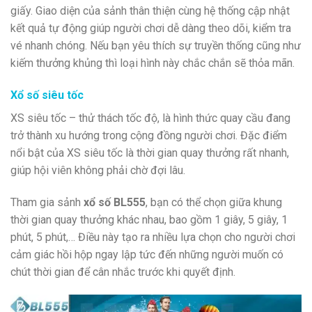
giấy. Giao diện của sảnh thân thiện cùng hệ thống cập nhật
kết quả tự động giúp người chơi dễ dàng theo dõi, kiểm tra
vé nhanh chóng. Nếu bạn yêu thích sự truyền thống cũng như
kiếm thưởng khủng thì loại hình này chắc chắn sẽ thỏa mãn.
Xổ số siêu tốc
XS siêu tốc – thử thách tốc độ, là hình thức quay cầu đang
trở thành xu hướng trong cộng đồng người chơi. Đặc điểm
nổi bật của XS siêu tốc là thời gian quay thưởng rất nhanh,
giúp hội viên không phải chờ đợi lâu.
Tham gia sảnh
xổ số BL555
, bạn có thể chọn giữa khung
thời gian quay thưởng khác nhau, bao gồm 1 giây, 5 giây, 1
phút, 5 phút,… Điều này tạo ra nhiều lựa chọn cho người chơi
cảm giác hồi hộp ngay lập tức đến những người muốn có
chút thời gian để cân nhắc trước khi quyết định.