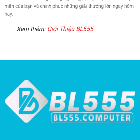
mắn của bạn và chinh phục những giải thưởng lớn ngay hôm
nay.
Xem thêm:
Giới Thiệu BL555