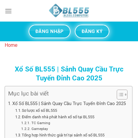
Skip
to
content
ĐĂNG NHẬP
ĐĂNG KÝ
Home
Xổ Số BL555 | Sảnh Quay Cầu Trực
Tuyến Đỉnh Cao 2025
Mục lục bài viết
Xổ Số BL555 | Sảnh Quay Cầu Trực Tuyến Đỉnh Cao 2025
Sơ lược xổ số BL555
Điểm danh nhà phát hành xổ số tại BL555
TC Gaming
Gameplay
Tổng hợp hình thức giải trí tại sảnh xổ số BL555