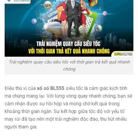
Trải nghiệm quay cầu siêu tốc với thời gian trả kết quả nhanh
chóng
Điều thú vị của
xổ số BL555
siêu tốc là cảm giác kịch tính
mà chúng mang lại. Với từng vòng quay nhanh chóng, bạn sẽ
cảm nhận được sự hồi hộp và mong chờ kết quả trong
khoảng thời gian ngắn. Sự kết hợp giữa tốc độ với yếu tố
may rủi đã tạo nên một trải nghiệm độc đáo, thu hút nhiều
người tham gia.