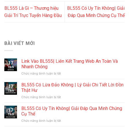
BL555 Là Gì – Thương hiệu
BL555 Có Uy Tín Không| Giải
Giải Trí Trực Tuyến Hàng Đầu
Đáp Qua Minh Chứng Cụ Thể
BÀI VIẾT MỚI
Link Vào BL555| Liên Kết Trang Web An Toàn Và
17
Nhanh Chóng
Th9
ở
Chức năng bình luận bị tắt
Link
Vào
BL555 Có Lừa Đảo Không | Lý Giải Chi Tiết Lời Đồn
17
BL555|
Thật Hư
Th9
Liên
ở
Chức năng bình luận bị tắt
Kết
BL555
Trang
Có
BL555 Có Uy Tín Không| Giải Đáp Qua Minh Chứng
Web
17
Lừa
An
Cụ Thể
Th9
Đảo
Toàn
ở
Chức năng bình luận bị tắt
Không
Và
BL555
|
Nhanh