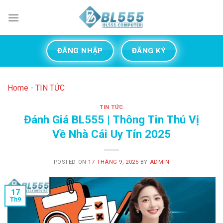
Skip
to
content
ĐĂNG NHẬP
ĐĂNG KÝ
Home
-
TIN TỨC
TIN TỨC
Đánh Giá BL555 | Thông Tin Thú Vị
Về Nhà Cái Uy Tín 2025
POSTED ON
17 THÁNG 9, 2025
BY
ADMIN
17
Th9