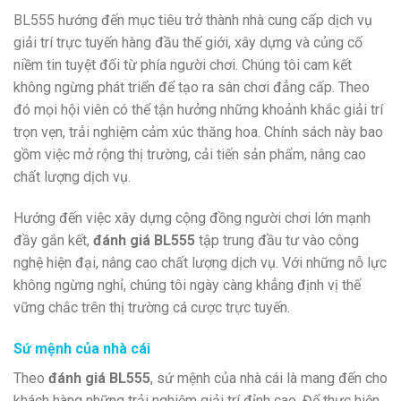
BL555 hướng đến mục tiêu trở thành nhà cung cấp dịch vụ
giải trí trực tuyến hàng đầu thế giới, xây dựng và củng cố
niềm tin tuyệt đối từ phía người chơi. Chúng tôi cam kết
không ngừng phát triển để tạo ra sân chơi đẳng cấp. Theo
đó mọi hội viên có thể tận hưởng những khoảnh khắc giải trí
trọn vẹn, trải nghiệm cảm xúc thăng hoa. Chính sách này bao
gồm việc mở rộng thị trường, cải tiến sản phẩm, nâng cao
chất lượng dịch vụ.
Hướng đến việc xây dựng cộng đồng người chơi lớn mạnh
đầy gắn kết,
đánh giá BL555
tập trung đầu tư vào công
nghệ hiện đại, nâng cao chất lượng dịch vụ. Với những nỗ lực
không ngừng nghỉ, chúng tôi ngày càng khẳng định vị thế
vững chắc trên thị trường cá cược trực tuyến.
Sứ mệnh của nhà cái
Theo
đánh giá BL555
, sứ mệnh của nhà cái là mang đến cho
khách hàng những trải nghiệm giải trí đỉnh cao. Để thực hiện