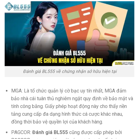
Đánh giá BL555 về chứng nhận sở hữu hiện tại
MGA: Là tổ chức quản lý cờ bạc uy tín nhất, MGA đảm
bảo nhà cái tuân thủ nghiêm ngặt quy định về bảo mật và
tính công bằng. Giấy phép hoạt động này cho thấy nền
tảng cung cấp đa dạng hình thức cá cược khác nhau,
đồng thời bảo vệ quyền lợi của khách hàng.
PAGCOR:
Đánh giá BL555
cũng được cấp phép bởi